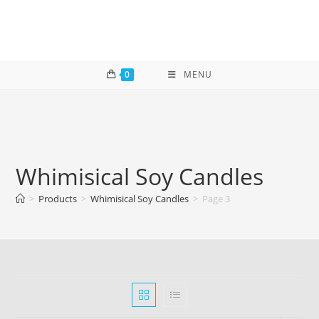
Skip
to
content
0
MENU
Whimisical Soy Candles
>
Products
>
Whimisical Soy Candles
>
Page 3